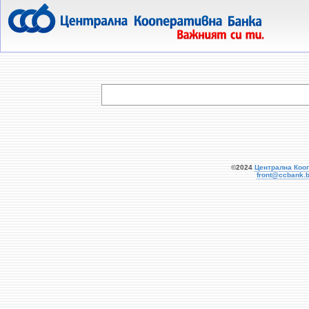
  
©2024
Централна Коо
front@ccbank.