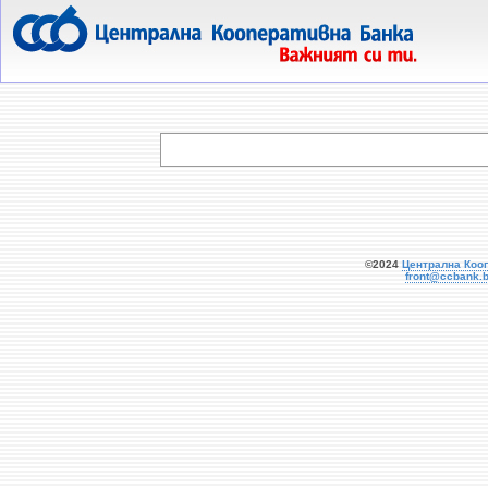
  
©2024
Централна Коо
front@ccbank.