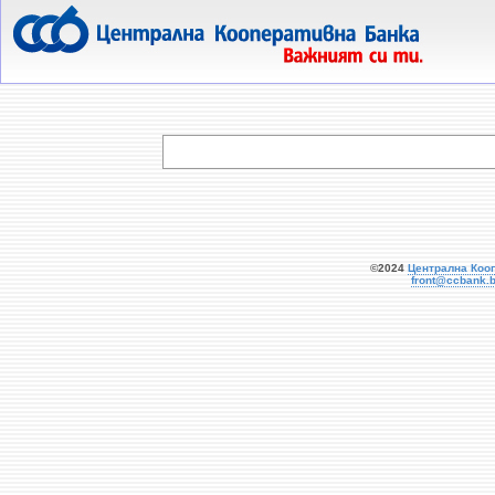
  
©2024
Централна Коо
front@ccbank.