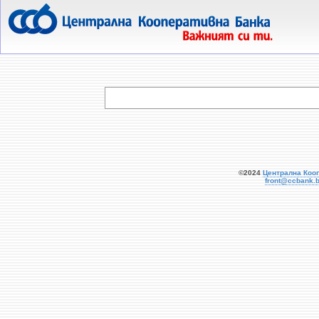
  
©2024
Централна Коо
front@ccbank.