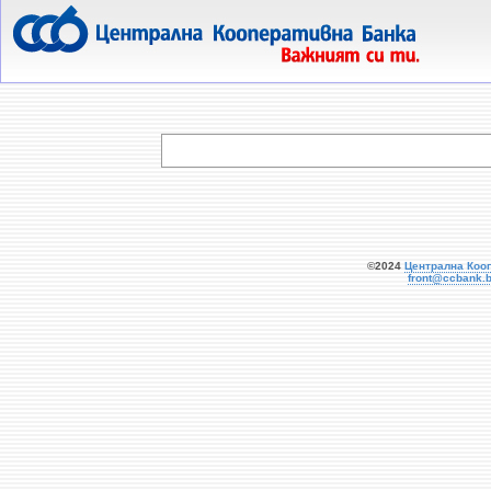
  
©2024
Централна Коо
front@ccbank.