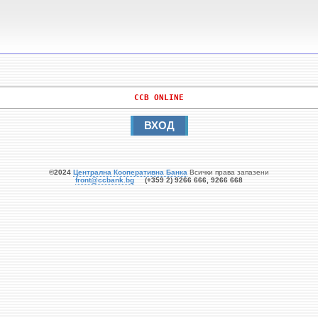
   CCB ONLINE   
ВХОД
©2024
Централна Кооперативна Банка
Всички права запазени
front@ccbank.bg
(+359 2) 9266 666, 9266 668