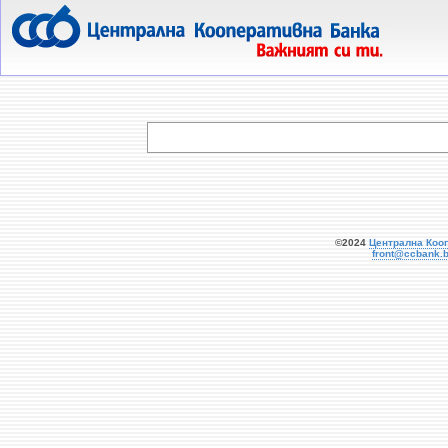
  
©2024
Централна Коо
front@ccbank.