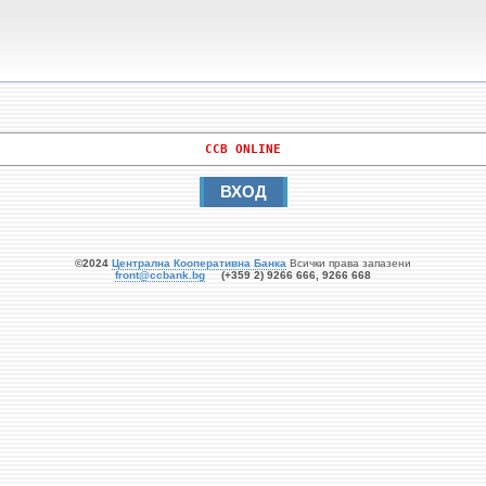
   CCB ONLINE   
ВХОД
©2024
Централна Кооперативна Банка
Всички права запазени
front@ccbank.bg
(+359 2) 9266 666, 9266 668