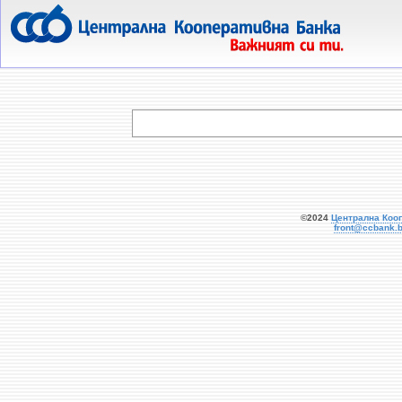
  
©2024
Централна Коо
front@ccbank.