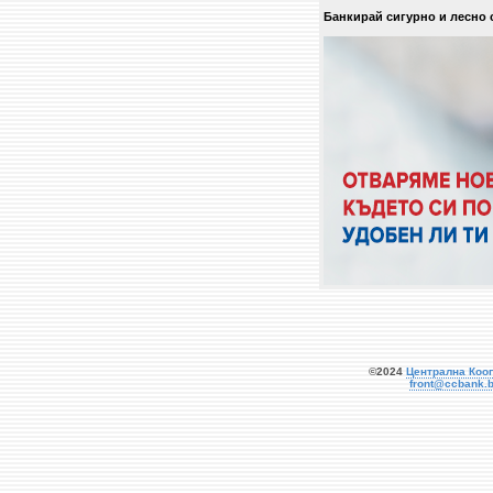
Банкирай сигурно и лесно 
©2024
Централна Коо
front@ccbank.