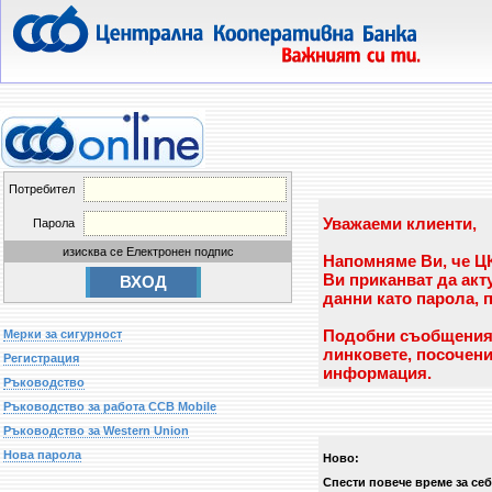
Потребител
Уважаеми клиенти,
Парола
изисква се Електронен подпис
Напомняме Ви, че ЦК
Ви приканват да ак
данни като парола, 
Подобни съобщения н
Мерки за сигурност
линковете, посочени
Регистрация
информация.
Ръководство
Ръководство за работа CCB Mobile
Ръководство за Western Union
Нова парола
Ново:
Спести повече време за себ