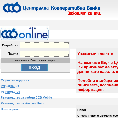
Потребител
Уважаеми клиенти,
Парола
изисква се Електронен подпис
Напомняме Ви, че ЦК
Ви приканват да ак
данни като парола, 
Подобни съобщения н
Мерки за сигурност
линковете, посочени
Регистрация
информация.
Ръководство
Ръководство за работа CCB Mobile
Ръководство за Western Union
Нова парола
Ново:
Спести повече време за себ