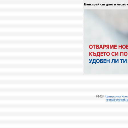
Банкирай сигурно и лесно 
©2024
Централна Коо
front@ccbank.