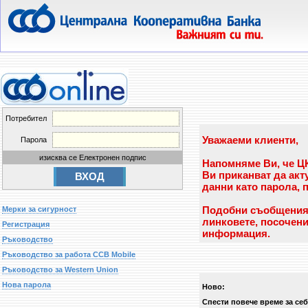
Потребител
Уважаеми клиенти,
Парола
изисква се Електронен подпис
Напомняме Ви, че ЦК
Ви приканват да ак
данни като парола, 
Подобни съобщения н
Мерки за сигурност
линковете, посочени
Регистрация
информация.
Ръководство
Ръководство за работа CCB Mobile
Ръководство за Western Union
Нова парола
Ново:
Спести повече време за себ