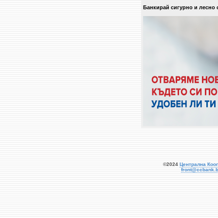
Банкирай сигурно и лесно 
©2024
Централна Коо
front@ccbank.