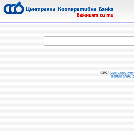
  
©2024
Централна Коо
front@ccbank.