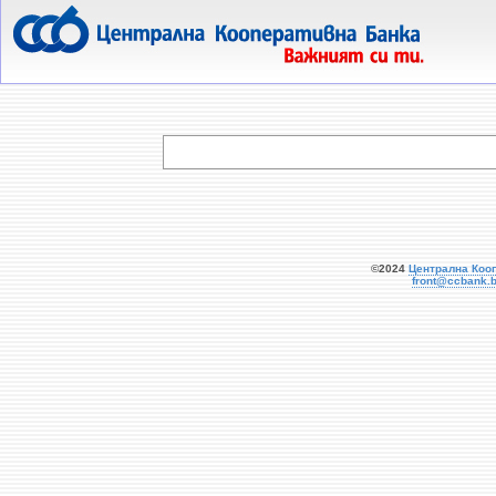
  
©2024
Централна Коо
front@ccbank.