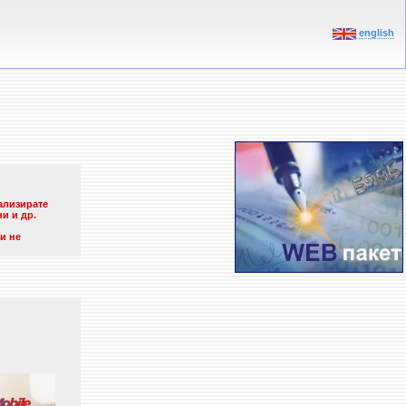
english
ализирате
и и др.
и не