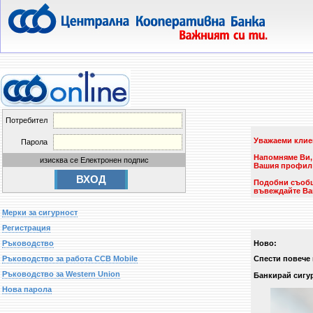
Потребител
Уважаеми клие
Парола
Напомняме Ви, 
изисква се Електронен подпис
Вашия профил и
Подобни съобще
въвеждайте Ва
Мерки за сигурност
Регистрация
Ръководство
Ново:
Ръководство за работа CCB Mobile
Спести повече 
Ръководство за Western Union
Банкирай сигур
Нова парола