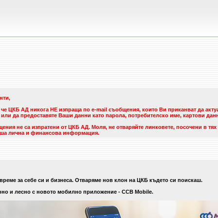
нти,
че ЦКБ АД никога НЕ изпраща по e-mail съобщения, които Ви приканват да акту
ли да предоставяте Ваши данни като парола, потребителско име, картови данн
ния не са изпратени от ЦКБ АД. Моля, не отваряйте линковете, посочени в тях 
ша лична и финансова информация.
време за себе си и бизнеса. Отваряме нов клон на ЦКБ където си поискаш.
но и лесно с новото мобилно приложение - CCB Mobile.