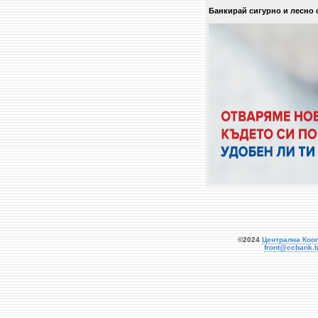
Банкирай сигурно и лесно 
©2024
Централна Коо
front@ccbank.