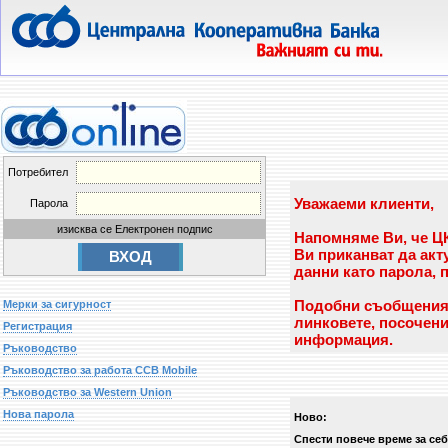
Потребител
Уважаеми клиенти,
Парола
изисква се Електронен подпис
Напомняме Ви, че ЦК
Ви приканват да ак
данни като парола, 
Подобни съобщения н
Мерки за сигурност
линковете, посочени
Регистрация
информация.
Ръководство
Ръководство за работа CCB Mobile
Ръководство за Western Union
Нова парола
Ново:
Спести повече време за себ